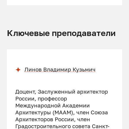
Городская среда и архитектура
Восприятие городской
Ключевые преподаватели
архитектуры населением
Архитектурный образ города
Средовой подход и
партисипация
Линов Владимир Кузьмич
Объёмно-пространственное
решение городской застройки
Доцент, Заслуженный архитектор
Общественные пространства и
России, профессор
их архитектура
Международной Академии
Архитектуры (МААМ), член Союза
Энергосбережение и
Архитекторов России, член
архитектура города
Градостроительного совета Санкт-