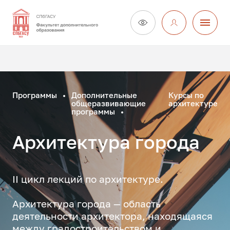
Программы
Дополнительные
Курсы по
общеразвивающие
архитектуре
программы
Архитектура города
II цикл лекций по архитектуре.
Архитектура города — область
деятельности архитектора, находящаяся
между градостроительством и