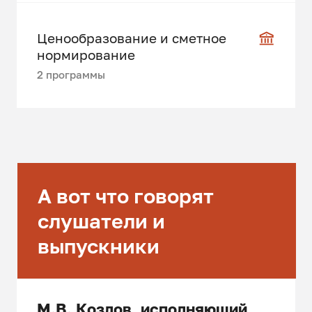
Ценообразование и сметное
нормирование
2 программы
А вот что говорят
слушатели и
выпускники
М.В. Козлов, исполняющий
Иван Черноморов
Ярослава Б., АО "Петербург-
Софья С., архитектор-
Иосиф Стибло, Группа
Татьяна Голод, ФГБУК
Дария
Кристина
Надежда Ярмолюк
Елена Емельянова