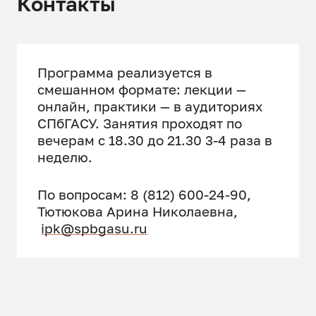
Контакты
Организационно-
экономические основы
возникновения рисков в
Программа реализуется в
строительстве
смешанном формате: лекции —
онлайн, практики — в аудиториях
Управление строительными
СПбГАСУ. Занятия проходят по
инвестиционными проектами
вечерам с 18.30 до 21.30 3-4 раза в
неделю.
Управление персоналом
Экономическая оценка бизнес-
По вопросам: 8 (812) 600-24-90,
процессов в строительной
Тютюкова Арина Николаевна,
организации
ipk@spbgasu.ru