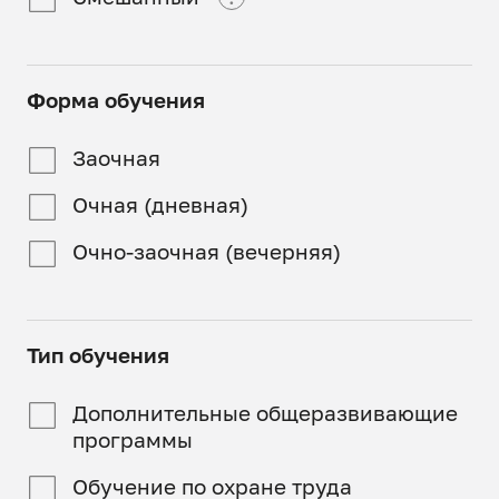
Дистанционный
Обучение проходит в
аудиториях СпбГАСУ)
Смешанный
Программа
Форма обучения
реализуется полностью
Часть занятий
онлайн
проходит онлайн, часть
Заочная
в аудиториях СпбГАСУ
Очная (дневная)
Очно-заочная (вечерняя)
Тип обучения
Дополнительные общеразвивающие
программы
Обучение по охране труда