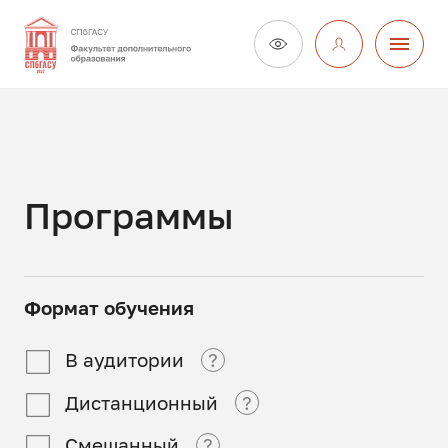
Программы
Формат обучения
В аудитории
?
Дистанционный
?
В аудитории
Смешанный
?