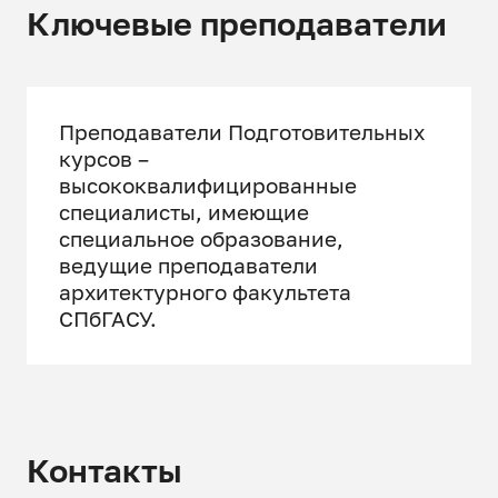
Ключевые преподаватели
Листы бумаги формата А-2 и
А-3 (обычная бумага для
черчения: ватман, не
фактурная)
Преподаватели Подготовительных
Карандаши различной
курсов –
мягкости
высококвалифицированные
специалисты, имеющие
Ластик
специальное образование,
ведущие преподаватели
Малярный скотч
архитектурного факультета
СПбГАСУ.
Контакты