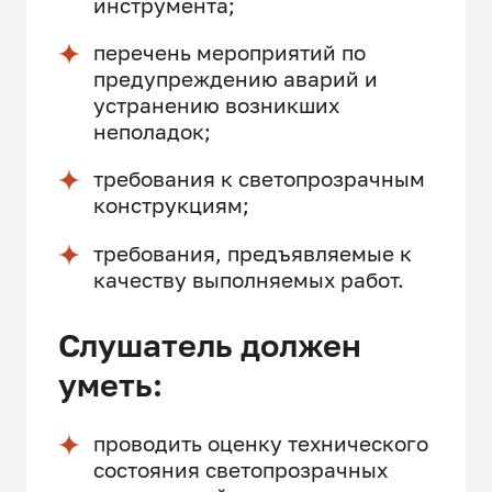
инструмента;
перечень мероприятий по
предупреждению аварий и
устранению возникших
неполадок;
требования к светопрозрачным
конструкциям;
требования, предъявляемые к
качеству выполняемых работ.
Слушатель должен
уметь:
проводить оцен­ку тех­ни­чес­ко­го
сос­то­яния све­топ­розрач­ных