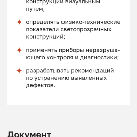
конс­трук­ций ви­зу­аль­ным
путем;
оп­ре­деля­ть фи­зико-тех­ни­чес­кие
по­каза­тели све­топ­розрач­ных
конс­трук­ций;
при­меня­ть при­боры не­раз­ру­ша­
юще­го кон­тро­ля и ди­аг­ности­ки;
разрабатывать рекомендаций
по устранению выявленных
дефектов.
Документ