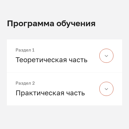
Программа обучения
Раздел 1
Теоретическая часть
Нормативная база при
Раздел 2
проведении экспертизы и её
Практическая часть
применение
Виды экспертизы окон:
Анализ реальных договоров
досудебная и судебная,
визуальная и
Рассмотрение примеров
инструментальная,