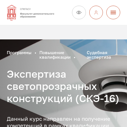
Программы
Повышение
Судебная
квалификации
экспертиза
Экспертиза
светопрозрачных
конструкций (СКЭ-16)
Данный курс направлен на получение
компетенций в рамках квалификации