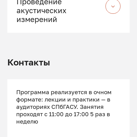
Проведение
строительства
Проектирование помещений с
акустических
учетом требований
измерений
архитектурной акустики
Измерение УЗД
Измерение индекса изоляции
Контакты
воздушного шума и индекса
приведенного уровня ударного
шума
Измерение времени
Программа реализуется в очном
реверберации
формате: лекции и практики — в
аудиториях СПбГАСУ. Занятия
проходят c 11:00 до 17:00 5 раз в
неделю