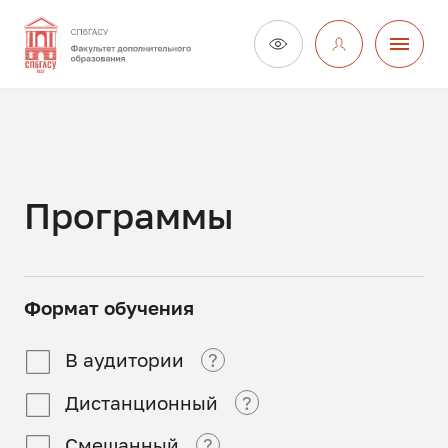
Программы
Формат обучения
В аудитории
?
Дистанционный
?
В аудитории
Смешанный
?