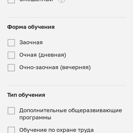
Дистанционный
Обучение проходит в
аудиториях СпбГАСУ)
Смешанный
Программа
Форма обучения
реализуется полностью
Часть занятий
онлайн
проходит онлайн, часть
Заочная
в аудиториях СпбГАСУ
Очная (дневная)
Очно-заочная (вечерняя)
Тип обучения
Дополнительные общеразвивающие
программы
Обучение по охране труда