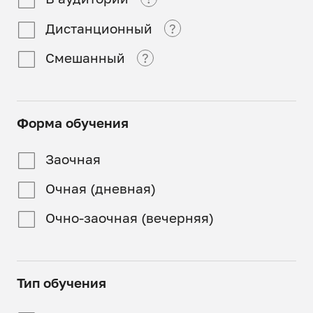
Дистанционный
?
В аудитории
Смешанный
?
Дистанционный
Обучение проходит в
аудиториях СпбГАСУ)
Смешанный
Программа
Форма обучения
реализуется полностью
Часть занятий
онлайн
проходит онлайн, часть
Заочная
в аудиториях СпбГАСУ
Очная (дневная)
Очно-заочная (вечерняя)
Тип обучения